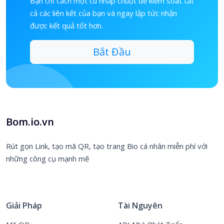
Bạn chỉ cách một cú nhấp chuột để kiểm soát tất
cả các liên kết của bạn và ngay lập tức nhận
được kết quả tốt hơn.
Bắt Đầu
Bom.io.vn
Rút gọn Link, tạo mã QR, tạo trang Bio cá nhân miễn phí với
những công cụ mạnh mẽ
Giải Pháp
Tài Nguyên